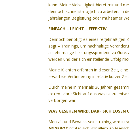
kann. Meine Vielseitigkeit bietet mir und me
dennoch schnellstmöglich zu arbeiten. In d
jahrelangen Begleitung oder mühsamer We
EINFACH – LEICHT – EFFEKTIV
Dennoch benötigt es eines regelmäßigen
sagt – Trainings, um nachhaltige Verände
als ehemalige Leistungssportlerin zu Gute. 
werden und der sich einstellende Erfolg mot
Meine Klienten erfahren in dieser Zeit, ei
erwartete Veränderung in relativ kurzer Zeit
Durch meine in mehr als 30 Jahren gesammel
extrem klare Sicht auf das was ist zu entw
verborgen war.
WAS GESEHEN WIRD, DARF SICH LÖSEN
Mental- und Bewusstseinstraining wird in se
ANGEBOT
richtet sich vor allem an Mensc