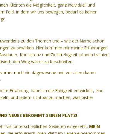
inen Klienten die Möglichkeit, ganz individuell und
em Feld, in dem wir uns bewegen, bedarf es keiner
ge.
 Zuwendens zu den Themen und – wie der Name schon
rungen zu bewirken. Hier kommen mir meine Erfahrungen
Ausdauer, Konsistenz und Zielstrebigkeit können trainiert
iviert, den Weg weiter zu beschreiten.
ne vorher noch nie dagewesene und vor allem kaum
.
te Erfahrung, habe ich die Fähigkeit entwickelt, eine
ickeln, und jedem sichtbar zu machen, was bisher
 UND NEUES BEKOMMT SEINEN PLATZ!
hr viel unterschiedlichen Gebieten eingesetzt.
MEIN
hen, die erfolgreich ihren Platz im Leben eingenommen