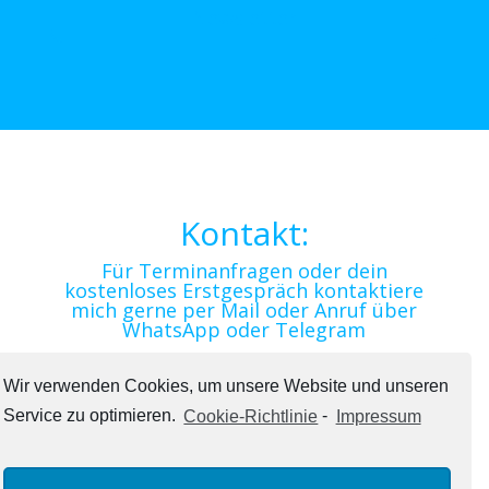
Newsletter
Kontakt:
Für Terminanfragen oder dein
kostenloses Erstgespräch kontaktiere
mich gerne per Mail oder Anruf über
WhatsApp oder Telegram
livinglimitless@icloud.com
Wir verwenden Cookies, um unsere Website und unseren
+43 699 19 68 02 29
Service zu optimieren.
Cookie-Richtlinie
-
Impressum