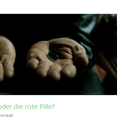
der die rote Pille?
ng heart