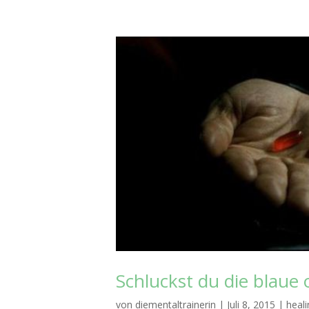
Schluckst du die blaue o
von
diementaltrainerin
|
Juli 8, 2015
|
heali