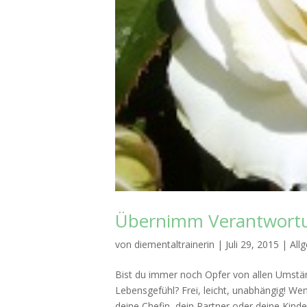
Übernimm Verantwortun
von
diementaltrainerin
|
Juli 29, 2015
|
All
Bist du immer noch Opfer von allen Umständ
Lebensgefühl? Frei, leicht, unabhängig! Wen
deine Chefin, dein Partner oder deine Kinder