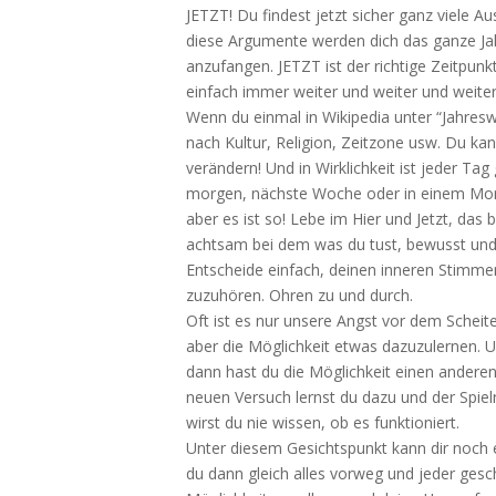
JETZT! Du findest jetzt sicher ganz viele 
diese Argumente werden dich das ganze Jahr
anzufangen. JETZT ist der richtige Zeitpun
einfach immer weiter und weiter und weite
Wenn du einmal in Wikipedia unter “Jahresw
nach Kultur, Religion, Zeitzone usw. Du ka
verändern! Und in Wirklichkeit ist jeder Ta
morgen, nächste Woche oder in einem Monat
aber es ist so! Lebe im Hier und Jetzt, da
achtsam bei dem was du tust, bewusst und 
Entscheide einfach, deinen inneren Stimmen
zuzuhören. Ohren zu und durch.
Oft ist es nur unsere Angst vor dem Scheite
aber die Möglichkeit etwas dazuzulernen. Und
dann hast du die Möglichkeit einen andere
neuen Versuch lernst du dazu und der Spiel
wirst du nie wissen, ob es funktioniert.
Unter diesem Gesichtspunkt kann dir noch 
du dann gleich alles vorweg und jeder gesche