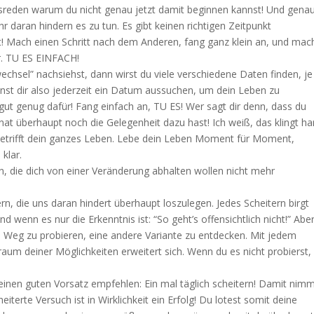
Ausreden warum du nicht genau jetzt damit beginnen kannst! Und gena
 daran hindern es zu tun. Es gibt keinen richtigen Zeitpunkt
kt! Mach einen Schritt nach dem Anderen, fang ganz klein an, und mac
r. TU ES EINFACH!
echsel” nachsiehst, dann wirst du viele verschiedene Daten finden, je
nnst dir also jederzeit ein Datum aussuchen, um dein Leben zu
g gut genug dafür! Fang einfach an, TU ES! Wer sagt dir denn, dass du
 überhaupt noch die Gelegenheit dazu hast! Ich weiß, das klingt har
s betrifft dein ganzes Leben. Lebe dein Leben Moment für Moment,
klar.
, die dich von einer Veränderung abhalten wollen nicht mehr
rn, die uns daran hindert überhaupt loszulegen. Jedes Scheitern birgt
 wenn es nur die Erkenntnis ist: “So geht’s offensichtlich nicht!” Abe
n Weg zu probieren, eine andere Variante zu entdecken. Mit jedem
raum deiner Möglichkeiten erweitert sich. Wenn du es nicht probierst,
einen guten Vorsatz empfehlen: Ein mal täglich scheitern! Damit nim
iterte Versuch ist in Wirklichkeit ein Erfolg! Du lotest somit deine