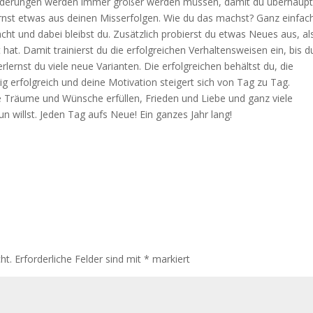
orderungen werden immer größer werden müssen, damit du überhaupt
ernst etwas aus deinen Misserfolgen. Wie du das machst? Ganz einfach
ht und dabei bleibst du. Zusätzlich probierst du etwas Neues aus, al
t hat. Damit trainierst du die erfolgreichen Verhaltensweisen ein, bis d
lernst du viele neue Varianten. Die erfolgreichen behältst du, die
tig erfolgreich und deine Motivation steigert sich von Tag zu Tag.
ine Träume und Wünsche erfüllen, Frieden und Liebe und ganz viele
un willst. Jeden Tag aufs Neue! Ein ganzes Jahr lang!
ht.
Erforderliche Felder sind mit
*
markiert