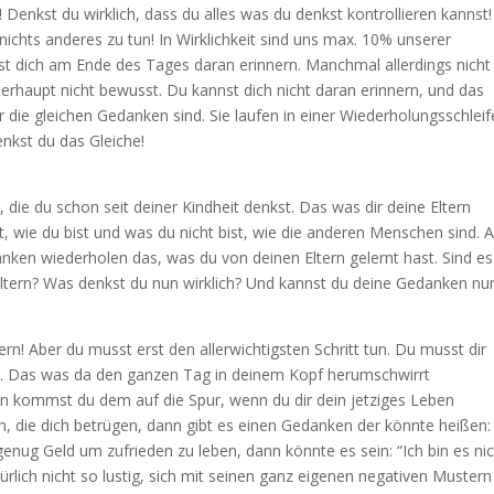
enkst du wirklich, dass du alles was du denkst kontrollieren kannst!
ichts anderes zu tun! In Wirklichkeit sind uns max. 10% unserer
t dich am Ende des Tages daran erinnern. Manchmal allerdings nicht
berhaupt nicht bewusst. Du kannst dich nicht daran erinnern, und das
 die gleichen Gedanken sind. Sie laufen in einer Wiederholungsschleif
nkst du das Gleiche!
die du schon seit deiner Kindheit denkst. Das was dir deine Eltern
t, wie du bist und was du nicht bist, wie die anderen Menschen sind. Al
nken wiederholen das, was du von deinen Eltern gelernt hast. Sind es
Eltern? Was denkst du nun wirklich? Und kannst du deine Gedanken nu
rn! Aber du musst erst den allerwichtigsten Schritt tun. Du musst dir
t. Das was da den ganzen Tag in deinem Kopf herumschwirrt
en kommst du dem auf die Spur, wenn du dir dein jetziges Leben
n, die dich betrügen, dann gibt es einen Gedanken der könnte heißen:
enug Geld um zufrieden zu leben, dann könnte es sein: “Ich bin es nic
atürlich nicht so lustig, sich mit seinen ganz eigenen negativen Mustern