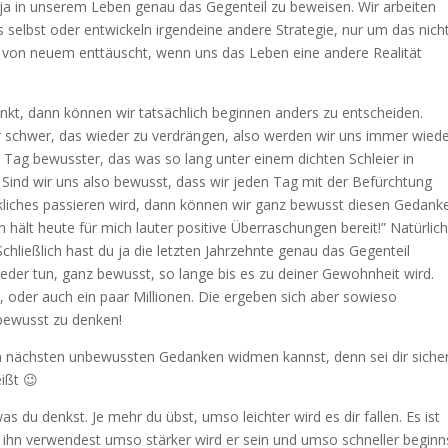
 ja in unserem Leben genau das Gegenteil zu beweisen. Wir arbeiten
s selbst oder entwickeln irgendeine andere Strategie, nur um das nich
 von neuem enttäuscht, wenn uns das Leben eine andere Realität
nkt, dann können wir tatsächlich beginnen anders zu entscheiden.
hr schwer, das wieder zu verdrängen, also werden wir uns immer wied
 Tag bewusster, das was so lang unter einem dichten Schleier in
ind wir uns also bewusst, dass wir jeden Tag mit der Befürchtung
liches passieren wird, dann können wir ganz bewusst diesen Gedank
hält heute für mich lauter positive Überraschungen bereit!” Natürlich
Schließlich hast du ja die letzten Jahrzehnte genau das Gegenteil
der tun, ganz bewusst, so lange bis es zu deiner Gewohnheit wird.
oder auch ein paar Millionen. Die ergeben sich aber sowieso
bewusst zu denken!
m nächsten unbewussten Gedanken widmen kannst, denn sei dir sicher
ißt 😉
s du denkst. Je mehr du übst, umso leichter wird es dir fallen. Es ist
du ihn verwendest umso stärker wird er sein und umso schneller beginn