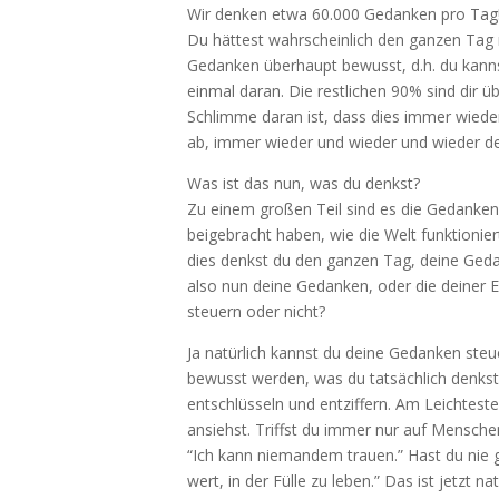
Wir denken etwa 60.000 Gedanken pro Tag! D
Du hättest wahrscheinlich den ganzen Tag n
Gedanken überhaupt bewusst, d.h. du kanns
einmal daran. Die restlichen 90% sind dir ü
Schlimme daran ist, dass dies immer wieder
ab, immer wieder und wieder und wieder de
Was ist das nun, was du denkst?
Zu einem großen Teil sind es die Gedanken, 
beigebracht haben, wie die Welt funktionier
dies denkst du den ganzen Tag, deine Geda
also nun deine Gedanken, oder die deiner 
steuern oder nicht?
Ja natürlich kannst du deine Gedanken steue
bewusst werden, was du tatsächlich denks
entschlüsseln und entziffern. Am Leichtest
ansiehst. Triffst du immer nur auf Mensche
“Ich kann niemandem trauen.” Hast du nie g
wert, in der Fülle zu leben.” Das ist jetzt n