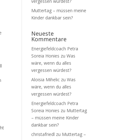
vergessen würdest?
Muttertag – müssen meine
Kinder dankbar sein?
e
Neueste
Kommentare
Energiefeldcoach Petra
Soreia Honies
zu
Was
wäre, wenn du alles
l
vergessen würdest?
Aloisia Mihelic
zu
Was
n
wäre, wenn du alles
vergessen würdest?
Energiefeldcoach Petra
Soreia Honies
zu
Muttertag
– müssen meine Kinder
dankbar sein?
ht
christafriedl
zu
Muttertag –