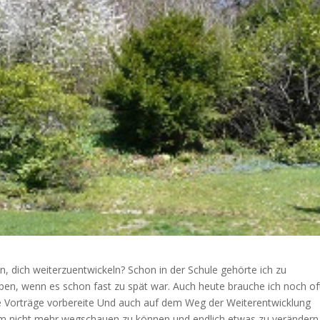
n, dich weiterzuentwickeln?
Schon in der Schule gehörte ich zu
ben, wenn es schon fast zu spät war. Auch heute brauche ich noch of
 Vorträge vorbereite
Und auch auf dem Weg der Weiterentwicklung
m nicht mehr wegschauen zu können und endlich etwas zu verändern