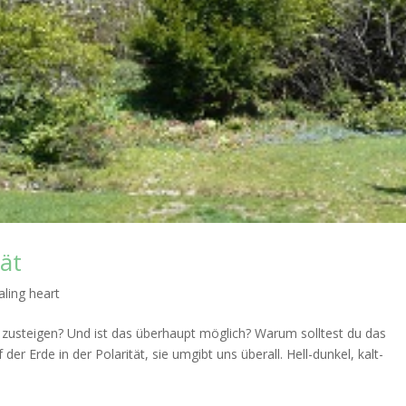
tät
aling heart
 zusteigen? Und ist das überhaupt möglich? Warum solltest du das
 der Erde in der Polarität, sie umgibt uns überall. Hell-dunkel, kalt-