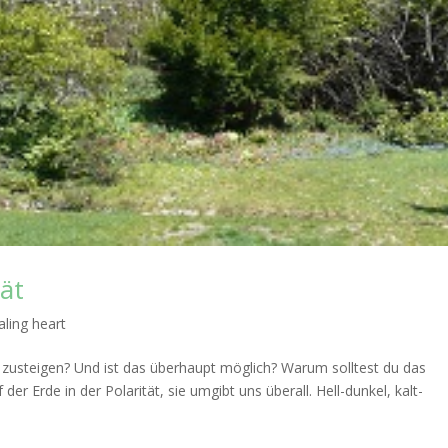
tät
aling heart
 zusteigen? Und ist das überhaupt möglich? Warum solltest du das
 der Erde in der Polarität, sie umgibt uns überall. Hell-dunkel, kalt-