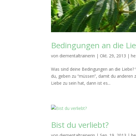
Bedingungen an die Lie
von
diementaltrainerin
|
Okt. 29, 2013
|
he
Was sind deine Bedingungen an die Liebe? W
du, geben zu “müssen”, damit du anderen z
Liebe zu sein hat, dann ist es...
Bist du verliebt?
von
diementaltrainerin
|
Sep. 19, 2013
|
he