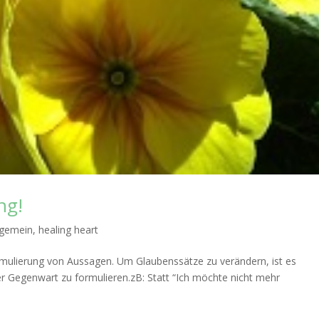
ng!
lgemein
,
healing heart
ormulierung von Aussagen. Um Glaubenssätze zu verändern, ist es
 der Gegenwart zu formulieren.zB: Statt “Ich möchte nicht mehr