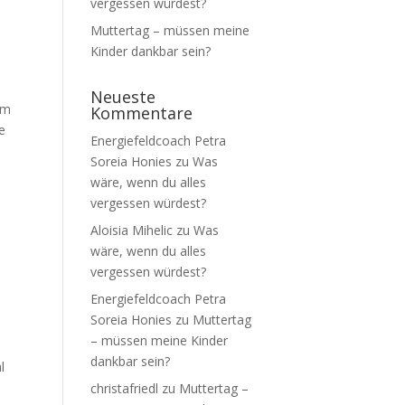
vergessen würdest?
Muttertag – müssen meine
Kinder dankbar sein?
Neueste
im
Kommentare
e
Energiefeldcoach Petra
Soreia Honies
zu
Was
wäre, wenn du alles
vergessen würdest?
Aloisia Mihelic
zu
Was
wäre, wenn du alles
vergessen würdest?
Energiefeldcoach Petra
Soreia Honies
zu
Muttertag
– müssen meine Kinder
dankbar sein?
l
christafriedl
zu
Muttertag –